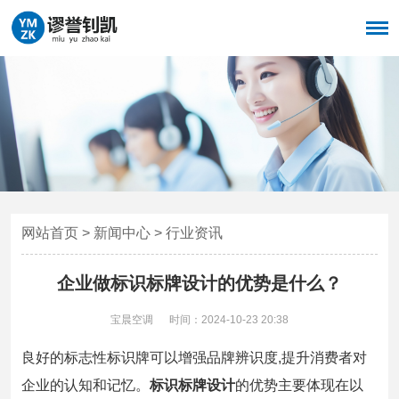
网站首页
>
新闻中心 >
行业资讯
企业做标识标牌设计的优势是什么？
宝晨空调
时间：2024-10-23 20:38
良好的标志性标识牌可以增强品牌辨识度,提升消费者对
企业的认知和记忆。
标识标牌设计
的优势主要体现在以