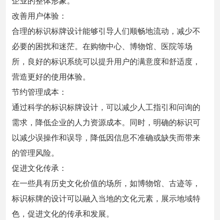
企业的整体形象。
改善用户体验：
合理的标识标牌设计能够引导人们顺畅地流动，减少不
必要的困扰和迷茫。在购物中心、博物馆、医院等场
所，良好的标识系统可以提升用户的满意度和舒适度，
营造更好的使用体验。
节约管理成本：
通过科学的标识标牌设计，可以减少人工指引和问询的
需求，降低企业的人力资源成本。同时，明确的标识可
以减少误操作和误导，降低因信息不准确或缺失而带来
的管理风险。
促进文化传承：
在一些具有历史文化价值的场所，如博物馆、古迹等，
标识标牌的设计可以融入当地的文化元素，展示地域特
色，促进文化的传承和发展。